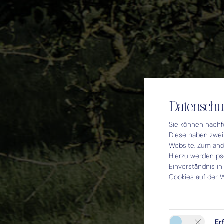
Datenschut
Sie können nachf
Diese haben zwei 
Website. Zum ande
Hierzu werden p
Einverständnis in
Cookies auf der W
Er