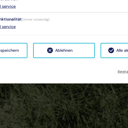
1
service
nktionalität
(immer notwendig)
1
service
 speichern
Ablehnen
Alle a
Bereit