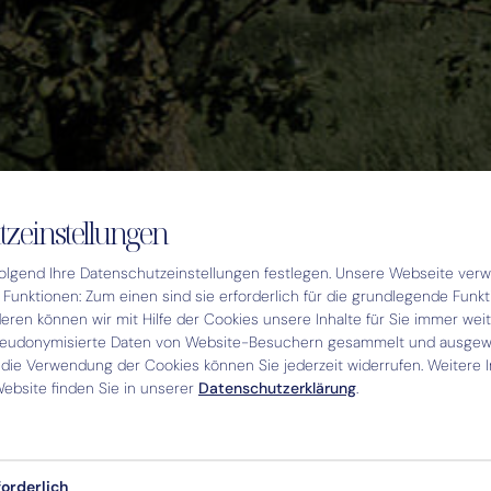
zeinstellungen
olgend Ihre Datenschutzeinstellungen festlegen.
Unsere Webseite verw
Funktionen: Zum einen sind sie erforderlich für die grundlegende Funkti
ren können wir mit Hilfe der Cookies unsere Inhalte für Sie immer wei
seudonymisierte Daten von Website-Besuchern gesammelt und ausgewe
 die Verwendung der Cookies können Sie jederzeit widerrufen. Weitere 
ebsite finden Sie in unserer
Datenschutzerklärung
.
forderlich