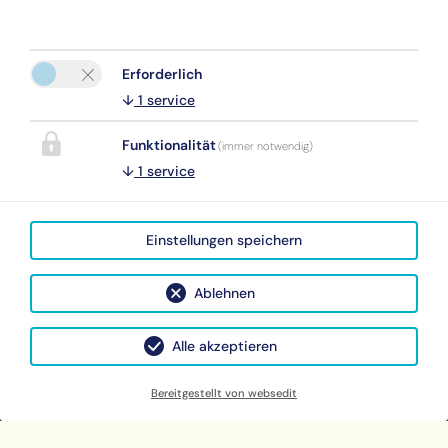
Bitte aktivieren Sie in den Cookie Einstellungen die
Erforderlich
Option "Funktionalität" für die korrekte Map-Darstellung
↓
1
service
Cookie Einstellungen
Funktionalität
(immer notwendig)
↓
1
service
Einstellungen speichern
Ablehnen
Facebook
Instagram
Alle akzeptieren
Bereitgestellt von websedit
IMPRESSUM
DATENSCHUTZ
|
|
REISEVERSICHERUNGSVERTRAG WIDERRUFEN
|